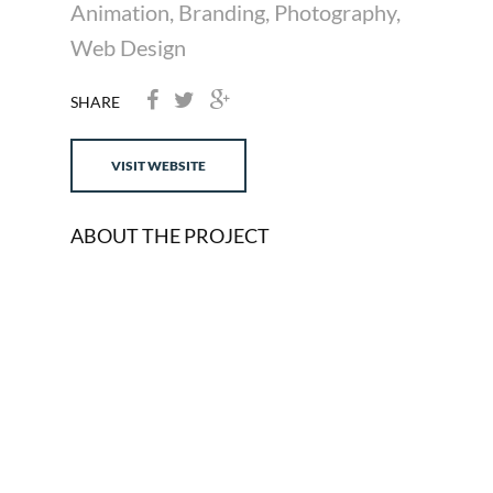
Animation
,
Branding
,
Photography
,
Web Design
SHARE
VISIT WEBSITE
ABOUT THE PROJECT
Lorem ipsum dolor sit amet,
consectetur adipiscing elit, sed
do eiusmod tempor incididunt ut
labore et dolore magna aliqua. Ut
enim ad minim veniam, quis
nostrud exercitation ullamco