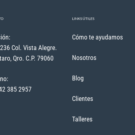
TO
LINKS ÚTILES
ión:
Cómo te ayudamos
236 Col. Vista Alegre.
Nosotros
aro, Qro. C.P. 79060
Blog
no:
42 385 2957
Clientes
Talleres